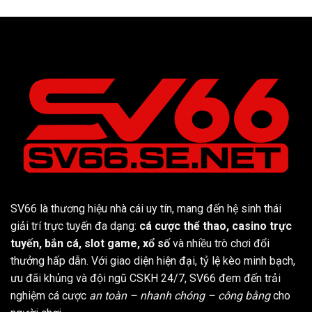
SV66
là thương hiệu nhà cái uy tín, mang đến hệ sinh thái
giải trí trực tuyến đa dạng:
cá cược thể thao, casino trực
tuyến, bắn cá, slot game, xổ số
và nhiều trò chơi đổi
thưởng hấp dẫn. Với giao diện hiện đại, tỷ lệ kèo minh bạch,
ưu đãi khủng và đội ngũ CSKH 24/7, SV66 đem đến trải
nghiệm cá cược
an toàn – nhanh chóng – công bằng
cho