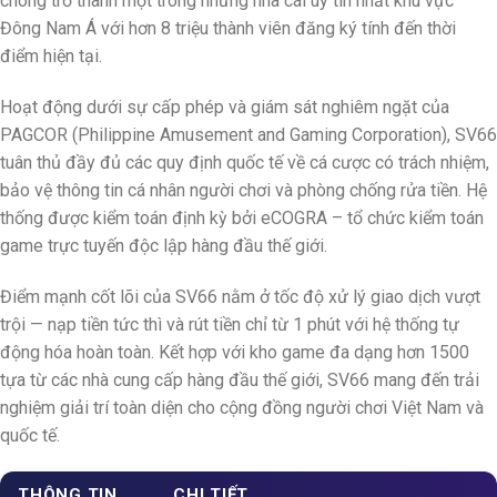
chóng trở thành một trong những nhà cái uy tín nhất khu vực
Đông Nam Á với hơn 8 triệu thành viên đăng ký tính đến thời
điểm hiện tại.
Hoạt động dưới sự cấp phép và giám sát nghiêm ngặt của
PAGCOR (Philippine Amusement and Gaming Corporation), SV66
tuân thủ đầy đủ các quy định quốc tế về cá cược có trách nhiệm,
bảo vệ thông tin cá nhân người chơi và phòng chống rửa tiền. Hệ
thống được kiểm toán định kỳ bởi eCOGRA – tổ chức kiểm toán
game trực tuyến độc lập hàng đầu thế giới.
Điểm mạnh cốt lõi của SV66 nằm ở tốc độ xử lý giao dịch vượt
trội — nạp tiền tức thì và rút tiền chỉ từ 1 phút với hệ thống tự
động hóa hoàn toàn. Kết hợp với kho game đa dạng hơn 1500
tựa từ các nhà cung cấp hàng đầu thế giới, SV66 mang đến trải
nghiệm giải trí toàn diện cho cộng đồng người chơi Việt Nam và
quốc tế.
THÔNG TIN
CHI TIẾT