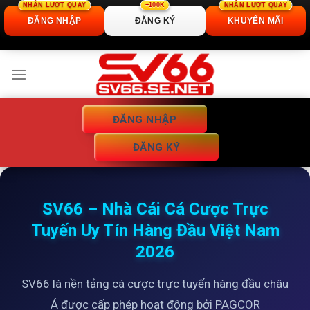
NHẬN LƯỢT QUAY
+100K
NHẬN LƯỢT QUAY
ĐĂNG NHẬP
ĐĂNG KÝ
KHUYẾN MÃI
Skip
to
content
ĐĂNG NHẬP
ĐĂNG KÝ
SV66 – Nhà Cái Cá Cược Trực
Tuyến Uy Tín Hàng Đầu Việt Nam
2026
SV66 là nền tảng cá cược trực tuyến hàng đầu châu
Á được cấp phép hoạt động bởi PAGCOR