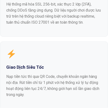
Hệ thống mã hóa SSL 256-bit, xác thực 2 lớp (2FA),
chống DDoS tầng ứng dụng. Dữ liệu người chơi được lưu
trữ trên hệ thống cloud riêng biệt với backup realtime,
tuân thủ chuẩn ISO 27001 về an toàn thông tin.
Giao Dịch Siêu Tốc
Nạp tiền tức thì qua QR Code, chuyển khoản ngân hàng
nội địa. Rút tiền chỉ từ 1 phút với hệ thống xử lý tự động
hoạt động liên tục 24/7, không giới hạn số lần giao dịch
trong ngày.