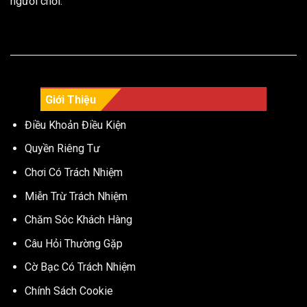
người chơi.
Giới Thiệu
Điều Khoản Điều Kiện
Quyền Riêng Tư
Chơi Có Trách Nhiệm
Miễn Trừ Trách Nhiệm
Chăm Sóc Khách Hàng
Câu Hỏi Thường Gặp
Cờ Bạc Có Trách Nhiệm
Chính Sách Cookie