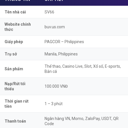
Tên nhà cái
SV66
Website chính
buv.us.com
thức
Giấy phép
PAGCOR – Philippines
Trụ sở
Manila, Philippines
Thể thao, Casino Live, Slot, Xổ số, E-sports,
Sản phẩm
Bắn cá
Nạp/Rút tối
100.000 VNĐ
thiểu
Thời gian rút
1 – 3 phút
tiền
Ngân hàng VN, Momo, ZaloPay, USDT, QR
Thanh toán
Code