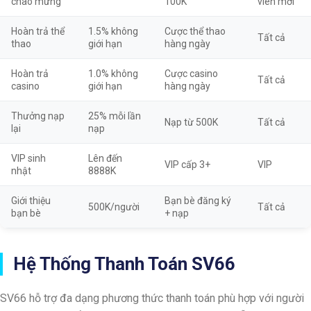
chào mừng
100K
viên mới
Hoàn trả thể
1.5% không
Cược thể thao
Tất cả
thao
giới hạn
hàng ngày
Hoàn trả
1.0% không
Cược casino
Tất cả
casino
giới hạn
hàng ngày
Thưởng nạp
25% mỗi lần
Nạp từ 500K
Tất cả
lại
nạp
VIP sinh
Lên đến
VIP cấp 3+
VIP
nhật
8888K
Giới thiệu
Bạn bè đăng ký
500K/người
Tất cả
bạn bè
+ nạp
Hệ Thống Thanh Toán SV66
SV66 hỗ trợ đa dạng phương thức thanh toán phù hợp với người