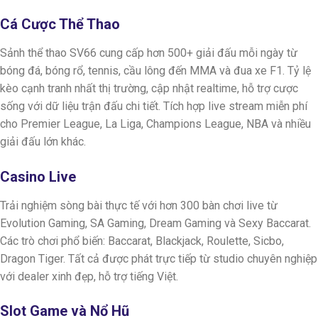
Cá Cược Thể Thao
Sảnh thể thao SV66 cung cấp hơn 500+ giải đấu mỗi ngày từ
bóng đá, bóng rổ, tennis, cầu lông đến MMA và đua xe F1. Tỷ lệ
kèo cạnh tranh nhất thị trường, cập nhật realtime, hỗ trợ cược
sống với dữ liệu trận đấu chi tiết. Tích hợp live stream miễn phí
cho Premier League, La Liga, Champions League, NBA và nhiều
giải đấu lớn khác.
Casino Live
Trải nghiệm sòng bài thực tế với hơn 300 bàn chơi live từ
Evolution Gaming, SA Gaming, Dream Gaming và Sexy Baccarat.
Các trò chơi phổ biến: Baccarat, Blackjack, Roulette, Sicbo,
Dragon Tiger. Tất cả được phát trực tiếp từ studio chuyên nghiệp
với dealer xinh đẹp, hỗ trợ tiếng Việt.
Slot Game và Nổ Hũ