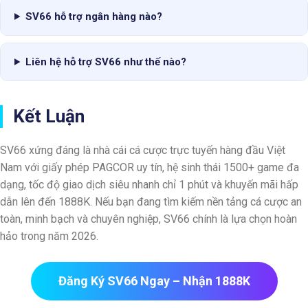
SV66 hỗ trợ ngân hàng nào?
Liên hệ hỗ trợ SV66 như thế nào?
Kết Luận
SV66 xứng đáng là nhà cái cá cược trực tuyến hàng đầu Việt
Nam với giấy phép PAGCOR uy tín, hệ sinh thái 1500+ game đa
dạng, tốc độ giao dịch siêu nhanh chỉ 1 phút và khuyến mãi hấp
dẫn lên đến 1888K. Nếu bạn đang tìm kiếm nền tảng cá cược an
toàn, minh bạch và chuyên nghiệp, SV66 chính là lựa chọn hoàn
hảo trong năm 2026.
Đăng Ký SV66 Ngay – Nhận 1888K