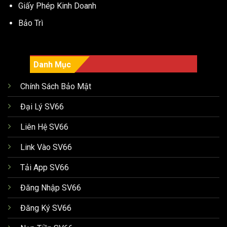
Giấy Phép Kinh Doanh
Bảo Trì
Danh Mục
Chính Sách Bảo Mật
Đại Lý SV66
Liên Hệ SV66
Link Vào SV66
Tải App SV66
Đăng Nhập SV66
Đăng Ký SV66