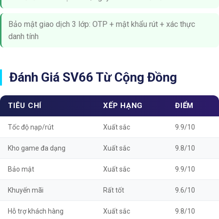
Bảo mật giao dịch 3 lớp: OTP + mật khẩu rút + xác thực
danh tính
Đánh Giá SV66 Từ Cộng Đồng
TIÊU CHÍ
XẾP HẠNG
ĐIỂM
Tốc độ nạp/rút
Xuất sắc
9.9/10
Kho game đa dạng
Xuất sắc
9.8/10
Bảo mật
Xuất sắc
9.9/10
Khuyến mãi
Rất tốt
9.6/10
Hỗ trợ khách hàng
Xuất sắc
9.8/10